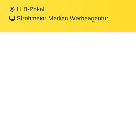
LLB-Pokal
Strohmeier Medien Werbeagentur